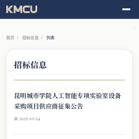
首页
/
招标信息
/
列表
招标信息
昆明城市学院人工智能专项实验室设备
采购项目供应商征集公告
📅 2025-10-24