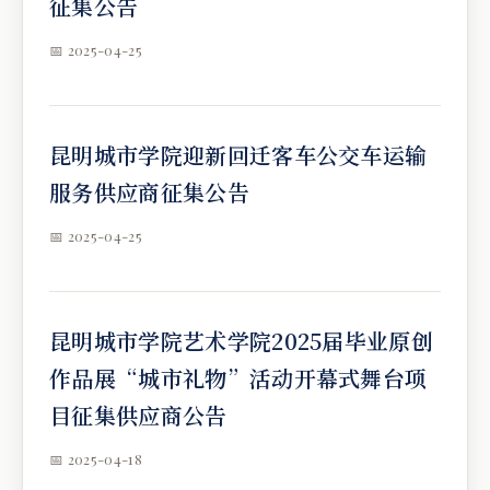
征集公告
📅 2025-04-25
昆明城市学院迎新回迁客车公交车运输
服务供应商征集公告
📅 2025-04-25
昆明城市学院艺术学院2025届毕业原创
作品展“城市礼物”活动开幕式舞台项
目征集供应商公告
📅 2025-04-18