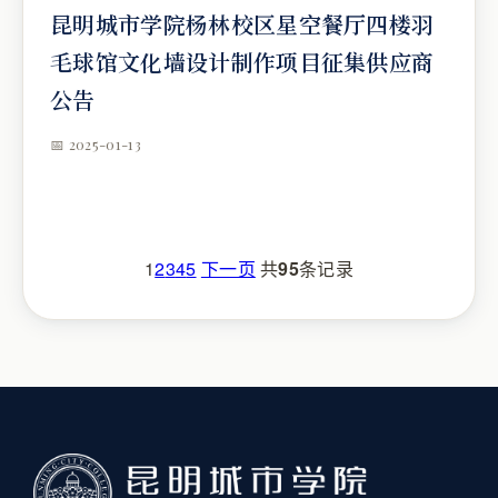
昆明城市学院杨林校区星空餐厅四楼羽
毛球馆文化墙设计制作项目征集供应商
公告
📅 2025-01-13
1
2
3
4
5
下一页
共
95
条记录