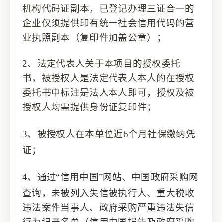
机构代码证副本，已登记办理三证合一的
企业仅须提供印有统一社会信用代码的营
业执照
副本
（复印件加盖公章）
；
2、
法定代表人关于本项目的授权委托
书
，
被授权人
是法定代表人
本人的
在
授权
委托书
中标注是法人本人即可
，
授权及被
授权人均
需提供身份证复印件；
3、
被授权人在本单位近
6个月社保缴纳凭
证；
4、
通过
“信用中国”网站、中国政府采购网
查询
，
未被列入失信被执行人、重大税收
违法案件当事人、政府采购严重违法失信
行为记录名单
（
信用中国报告及政府采购