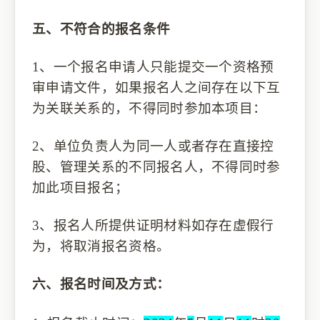
五、
不
符合的报名条件
1、
一个
报名
申请人只能提交一个资格预
审申请文件
，
如果
报名
人之间存在
以下
互
为关联关系的，不得同时参加本项目
：
2、
单位负责人为同一人或者存在直接控
股、管理关系的不同
报名人
，不得
同时
参
加
此项目报名
；
3、
报名人
所提供证明材料如存在虚假行
为，将取消
报名
资格。
六、
报名时间及方式：