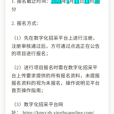
1.
报名截止时间：
2024
年
5
月
11
日
11
时
30
分
2.
报名方式：
（1）
先在
数字化招采
平台上进行注册，
注册审核通过后，方可
通过
点
选正在公告
的
项目进行报名
；
（2）
进行项目报名时需在数字化招采平
台上传要求提供的所有报名资料，未提报
报名资料的视为未报名，操作说明见平台
首页操作指南
；
（3）
数字化招采平台
网
址：
https://kmcczb.yinghuaonline.com/