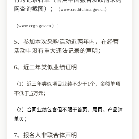
网查询截图
）；
（
www.creditchina.gov.cn
）
（
www.ccgp.gov.cn
）
；
5、
参加本次采购活动近两年内，在经营
活动中没有重大违法记录的声明
；
6、
近三年类似业绩证明
（1）
近三年类似项目业绩
不少于
1
个，
金额单项
不低于
5
万
元
；
（2）
合同业绩包含但不限于首页、尾页、产品清
单页；
7、
报名人非联合体声明