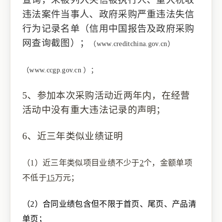
违法案件当事人、政府采购严重违法失信
行为记录名单
（
信用中国报告及政府采购
网查询截图
）；
（
www.creditchina.gov.cn
）
（
www.ccgp.gov.cn
）
；
5、
参加本次采购活动近两年内，在经营
活动中没有重大违法记录的声明
；
6、
近三年类似业绩证明
（1）
近三年类似项目业绩
不少于
2
个，
金额单项
不低于
15
万
元
；
（2）
合同业绩包含但不限于首页、尾页、产品清
单页；