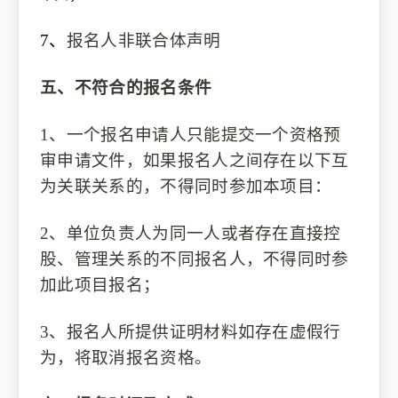
7、
报名人非联合体声明
五、
不
符合的报名条件
1、
一个
报名
申请人只能提交一个资格预
审申请文件
，
如果
报名
人之间存在
以下
互
为关联关系的，不得同时参加本项目
：
2、
单位负责人为同一人或者存在直接控
股、管理关系的不同
报名人
，不得
同时
参
加
此项目报名
；
3、
报名人
所提供证明材料如存在虚假行
为，将取消
报名
资格。