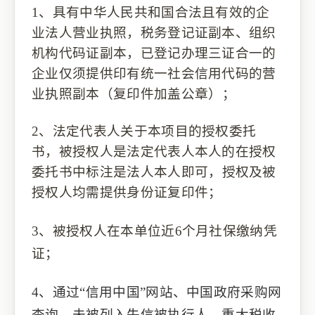
1、
具有中华人民共和国合法
且有效
的企
业法人营业执照，税务登记证副本、组织
机构代码证副本，已登记办理三证合一的
企业仅须提供印有统一社会信用代码的营
业执照
副本
（复印件加盖公章）
；
2、
法定代表人关于本项目的授权委托
书
，
被授权人
是法定代表人
本人的
在
授权
委托书
中标注是法人本人即可
，
授权及被
授权人均
需提供身份证复印件；
3、
被授权人在本单位近
6个月社保缴纳凭
证；
4、
通过
“信用中国”网站、中国政府采购网
查询
，
未被列入失信被执行人、重大税收