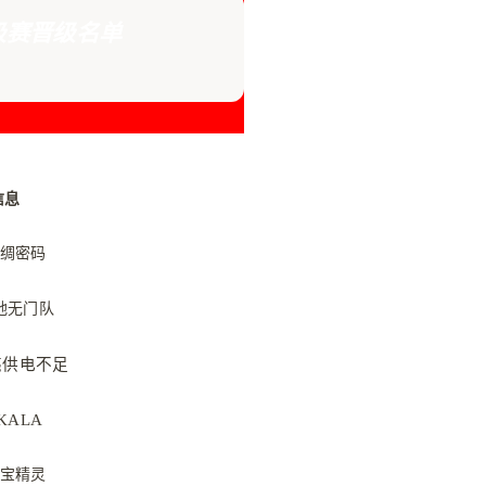
极赛晋级名单
）
信息
-丝绸密码
入地无门队
月亮供电不足
-KALA
-瑰宝精灵