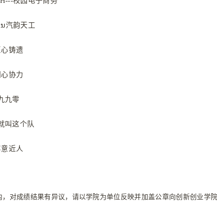
ASH---校园电子商务
ງກອນ汽韵天工
-匠心铸遗
-铜心协力
8-九九零
我们就叫这个队
-苹意近人
公示期内，对成绩结果有异议，请以学院为单位反映并加盖公章向创新创业