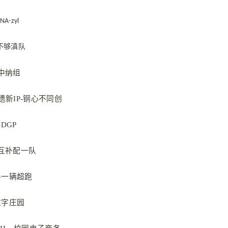
NA-zyl
够不够滇队
1-中纳组
-非遗新IP-铜心不同创
-DGP
碱基互补配一队
人手一辆超跑
-数字庄园