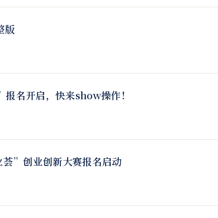
整版
报名开启，快来show操作！
业荟”创业创新大赛报名启动