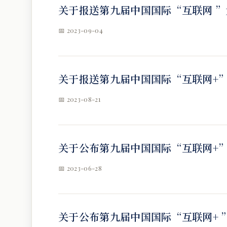
关于报送第九届中国国际“互联网 
📅 2023-09-04
关于报送第九届中国国际“互联网+
📅 2023-08-21
关于公布第九届中国国际“互联网+
📅 2023-06-28
关于公布第九届中国国际“互联网+