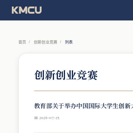
首页
/
创新创业竞赛
/
列表
创新创业竞赛
教育部关于举办中国国际大学生创新大
📅 2026-07-25